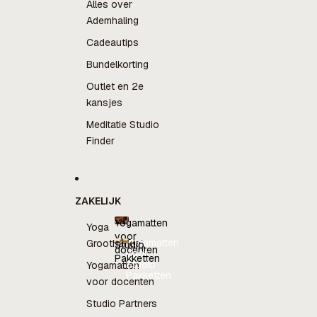
Alles over
Ademhaling
Cadeautips
Bundelkorting
Outlet en 2e
kansjes
Meditatie Studio
Finder
ZAKELIJK
Yogamatten
Yoga
voor
Yogamatten
Groothandel
Studio
docenten
voor
Pakketten
docenten
Studio
Yogamatten
Pakketten
voor docenten
Studio Partners