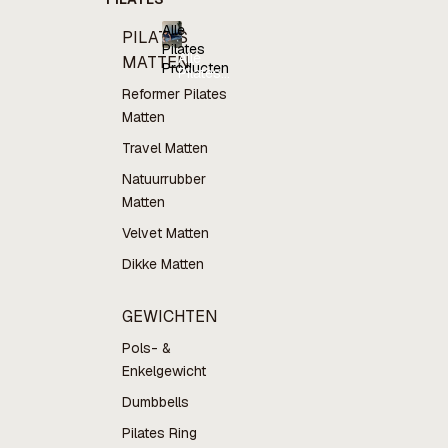
Alle
PILATES
Pilates
Alle
MATTEN
Producten
Pilates
Producten
Reformer Pilates
Matten
Travel Matten
Natuurrubber
Matten
Velvet Matten
Dikke Matten
GEWICHTEN
Pols- &
Enkelgewicht
Dumbbells
Pilates Ring