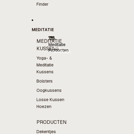
Finder
MEDITATIE
Alle
MEDITATIE
Meditatie
Alle
KUSSENS
Producten
Meditatie
Producten
Yoga- &
Meditatie
Kussens
Bolsters
Oogkussens
Losse Kussen
Hoezen
PRODUCTEN
Dekentjes