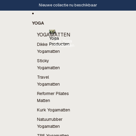
Ga direct naar de content
Nieuwe collectie nu beschikbaar
YOGA
Alle
YOGAMATTEN
Yoga
Alle Yoga
Producten
Dikke
Producten
Yogamatten
Sticky
Yogamatten
Travel
Yogamatten
Reformer Pilates
Matten
Kurk Yogamatten
Natuurrubber
Yogamatten
TPE Yogamatten