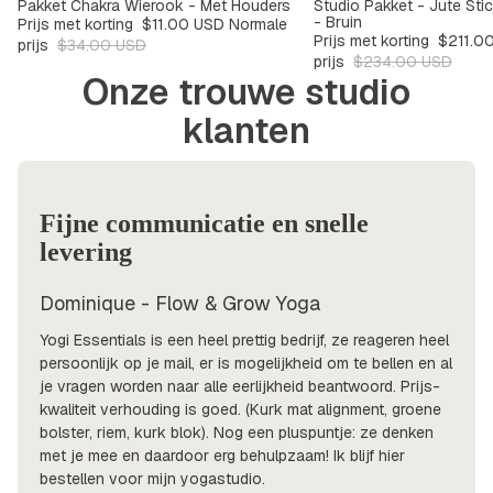
Pakket Chakra Wierook - Met Houders
Studio Pakket - Jute Sti
SALE
SALE
-67%
-9%
- Bruin
Prijs met korting
$11.00 USD
Normale
Prijs met korting
$211.0
prijs
$34.00 USD
prijs
$234.00 USD
Onze trouwe studio
klanten
Fijne communicatie en snelle
levering
Dominique - Flow & Grow Yoga
Yogi Essentials is een heel prettig bedrijf, ze reageren heel
persoonlijk op je mail, er is mogelijkheid om te bellen en al
je vragen worden naar alle eerlijkheid beantwoord. Prijs-
kwaliteit verhouding is goed. (Kurk mat alignment, groene
bolster, riem, kurk blok). Nog een pluspuntje: ze denken
met je mee en daardoor erg behulpzaam! Ik blijf hier
bestellen voor mijn yogastudio.