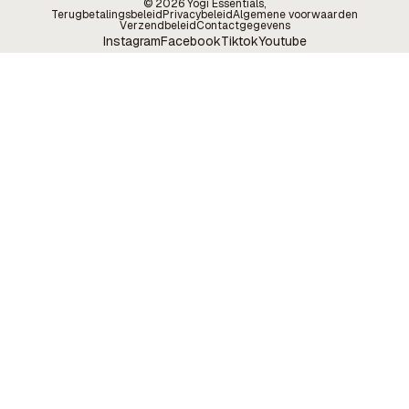
© 2026
Yogi Essentials
,
Terugbetalingsbeleid
Privacybeleid
Algemene voorwaarden
Verzendbeleid
Contactgegevens
Instagram
Facebook
Tiktok
Youtube