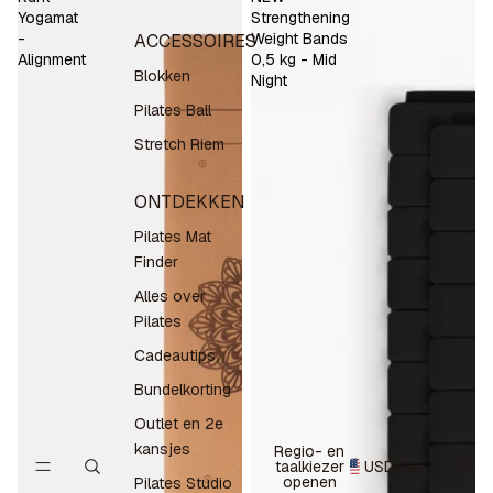
Yogamat
Strengthening
-
Weight Bands
ACCESSOIRES
Alignment
0,5 kg - Mid
Blokken
Night
Pilates Ball
Stretch Riem
ONTDEKKEN
Pilates Mat
Finder
Alles over
Pilates
Cadeautips
Bundelkorting
Outlet en 2e
kansjes
Regio- en
taalkiezer
USD
/
NL
openen
Pilates Studio