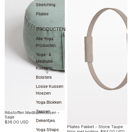
Stretching
Pilates
PRODUCTEN
Alle Yoga
Producten
Yoga- &
Meditatie
Kussens
Bolsters
Losse Kussen
Hoezen
Yoga Blokken
Tassen
Ribstoffen Meditatiekussen -
Sage
Dekentjes
$36.00 USD
Pilates Pakket - Stone Taupe
SALE
-9%
Yoga Straps
Prijs met korting
$84.00 USD