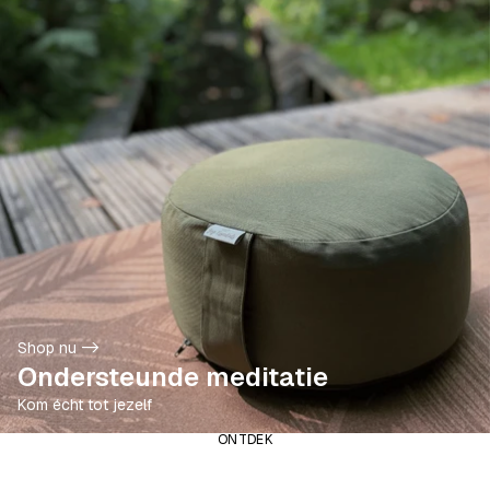
Alle Meditatiekussens
Shop nu ->
Ondersteunde meditatie
Kom écht tot jezelf
ONTDEK