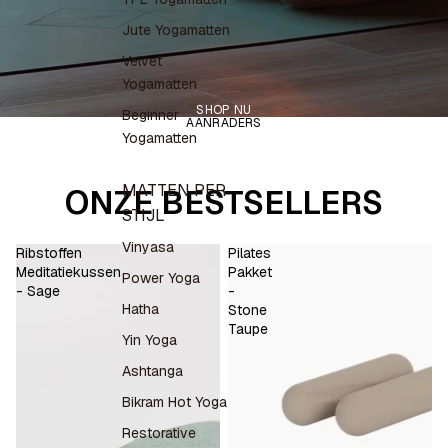
t
Jute Yogamatten
i
Velvet
e
Yogamatten
.
SHOP NU
Beginner
AANRADERS
Yogamatten
MATTEN PER
ONZE BESTSELLERS
STIJL
Vinyasa
Ribstoffen
Pilates
Meditatiekussen
Pakket
Power Yoga
- Sage
-
Hatha
Stone
Taupe
Yin Yoga
Ashtanga
Bikram Hot Yoga
Restorative