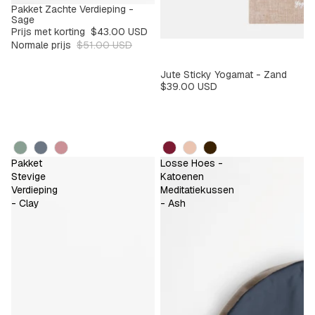
Pakket Zachte Verdieping -
SALE
-15%
Sage
Prijs met korting
$43.00 USD
Normale prijs
$51.00 USD
Jute Sticky Yogamat - Zand
$39.00 USD
Kleur
Kleur
Pakket
Losse Hoes -
Stevige
Katoenen
Verdieping
Meditatiekussen
- Clay
- Ash