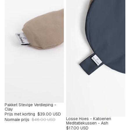
Pakket Stevige Verdieping -
UITVERKOCHT
Clay
Prijs met korting
$39.00 USD
Losse Hoes - Katoenen
Normale prijs
$46.00 USD
Meditatiekussen - Ash
$17.00 USD