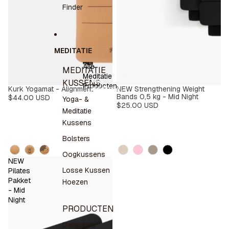
Finder
MEDITATIE
Alle
MEDITATIE
Meditatie
Alle
KUSSENS
Producten
Meditatie
Kurk Yogamat - Alignment
NEW Strengthening Weight
Producten
Bands 0,5 kg - Mid Night
$44.00 USD
Yoga- &
$25.00 USD
Meditatie
Kussens
Bolsters
Design
Kleur
Oogkussens
NEW
Losse Kussen
Pilates
Pakket
Hoezen
- Mid
Night
PRODUCTEN
Dekentjes