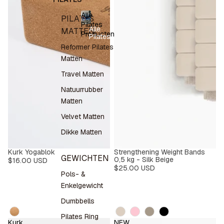
Alle
PILATES
Pilates
Alle
MATTEN
Producten
Pilates
Producten
Reformer Pilates
Matten
Travel Matten
Natuurrubber
Matten
Velvet Matten
Dikke Matten
Kurk Yogablok
Strengthening Weight Bands
GEWICHTEN
0,5 kg - Silk Beige
$16.00 USD
$25.00 USD
Pols- &
Enkelgewicht
Dumbbells
Design
Kleur
Pilates Ring
Kurk
NEW