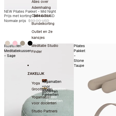
Alles over
Ademhaling
NEW Pilates Pakket - Mid Night
SALE
-9%
Cadeautips
Prijs met korting
$84.00 USD
Normale prijs
$93.00 USD
Bundelkorting
Outlet en 2e
kansjes
Kleur
Meditatie Studio
Ribstoffen
Pilates
Meditatiekussen
Pakket
Finder
- Sage
-
Stone
Taupe
ZAKELIJK
Yogamatten
Yoga
voor
Yogamatten
Groothandel
Studio
docenten
voor
Pakketten
docenten
Studio
Yogamatten
Pakketten
voor docenten
Studio Partners