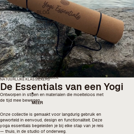
BLOG
Alles over
Yoga
Alles over
Ademhaling
Alles over
Meditatie
Alles over
Spiritualiteit
NATUURLIJKE KLASSIEKERS
De Essentials van een Yogi
Ontworpen in stijlen en materialen die moeiteloos met
de tijd mee bewegen.
MEER
Onze collectie is gemaakt voor langdurig gebruik en
geworteld in eenvoud, design en functionaliteit. Deze
yoga essentials begeleiden je bij elke stap van je reis
— thuis, in de studio of onderweg.