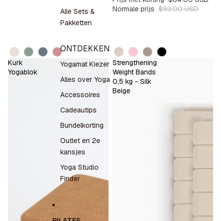
Normale prijs
$93.00 USD
Alle Sets &
Pakketten
ONTDEKKEN
Kleur
Kleur
Kurk
Strengthening
Yogamat Kiezer
Yogablok
Weight Bands
Alles over Yoga
0,5 kg - Silk
Beige
Accessoires
Cadeautips
Bundelkorting
Outlet en 2e
kansjes
Yoga Studio
Finder
PILATES