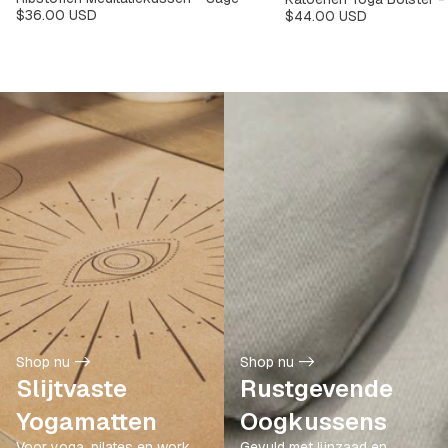
$36.00 USD
$44.00 USD
Kleur
Kleur
Yogamatten
Oogkussens
Shop nu ->
Shop nu ->
Slijtvaste
Rustgevende
Yogamatten
Oogkussens
Voor yoga, pilates en work
Gevuld met lijnzaad en