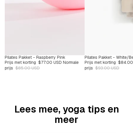
Pilates Pakket - Raspberry Pink
Pilates Pakket - White/B
SALE
SALE
-9%
-9%
Prijs met korting
$77.00 USD
Normale
Prijs met korting
$84.00
prijs
$85.00 USD
prijs
$93.00 USD
Kleur
Kleur
Lees mee, yoga tips en
meer