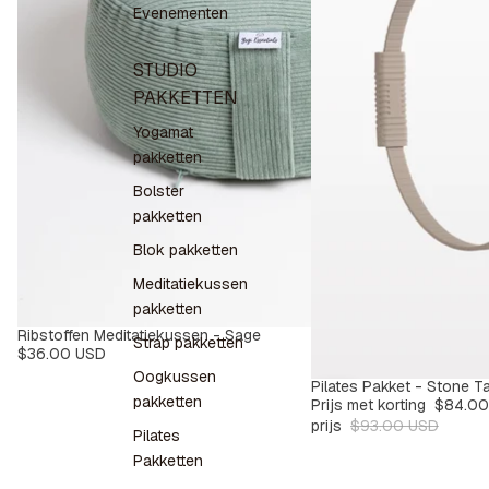
Evenementen
STUDIO
PAKKETTEN
Yogamat
pakketten
Bolster
pakketten
Blok pakketten
Meditatiekussen
pakketten
Ribstoffen Meditatiekussen - Sage
Strap pakketten
$36.00 USD
Oogkussen
Pilates Pakket - Stone T
SALE
-9%
pakketten
Prijs met korting
$84.00
prijs
$93.00 USD
Pilates
Pakketten