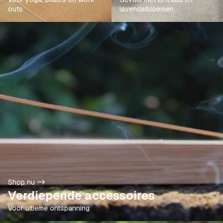
outs
lavendelbloemen
Meditatie Accessoires
Shop nu ->
Verdiepende accessoires
Voor ultieme ontspanning