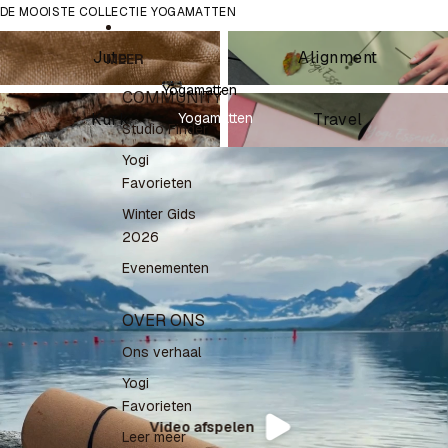
DE MOOISTE COLLECTIE YOGAMATTEN
Kleur
Kleur
Jute Yogamatten
Alignment
Jute
Alignment
MEER
Yogamatten
COMMUNITY
Kurk Yogamatten
Travel yogamatten
Yogamatten
Kurk
Travel
Studio Finder
Yogi
Favorieten
Winter Gids
2026
Evenementen
OVER ONS
Ons verhaal
Yogi
Favorieten
Video afspelen
Leer meer