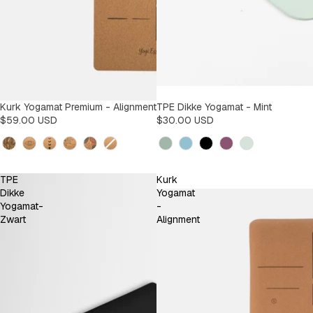
Kurk Yogamat Premium - Alignment
TPE Dikke Yogamat - Mint
$59.00 USD
$30.00 USD
Design
Kleur
TPE
Kurk
Dikke
Yogamat
Yogamat-
-
Zwart
Alignment