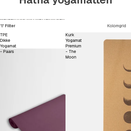
Meteen naar lijst met resultaten
Filter
Kolomgrid
TPE
Kurk
Dikke
Yogamat
Yogamat
Premium
- Paars
- The
Moon