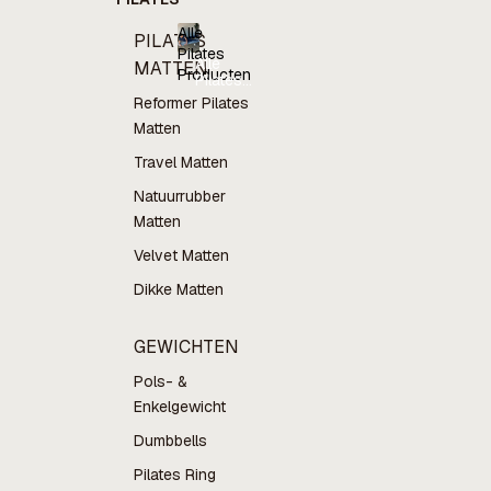
Alle
PILATES
Pilates
Alle
MATTEN
Producten
Pilates
Producten
Reformer Pilates
Matten
Travel Matten
Natuurrubber
Matten
Velvet Matten
Dikke Matten
GEWICHTEN
Pols- &
Enkelgewicht
Dumbbells
Pilates Ring