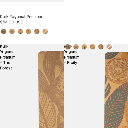
UITVERKOCHT
Kurk Yogamat Premium
$54.00 USD
Design
Design
Kurk
Kurk
Yogamat
Yogamat
Premium
Premium
- The
- Fruity
Forest