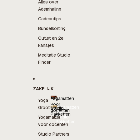
Alles over
Ademhaling
Cadeautips
Bundelkorting
Outlet en 2e
kansjes
Meditatie Studio
Finder
ZAKELIJK
Yogamatten
Yoga
voor
Yogamatten
Groothandel
Studio
docenten
voor
Pakketten
docenten
Studio
Yogamatten
Pakketten
voor docenten
Studio Partners