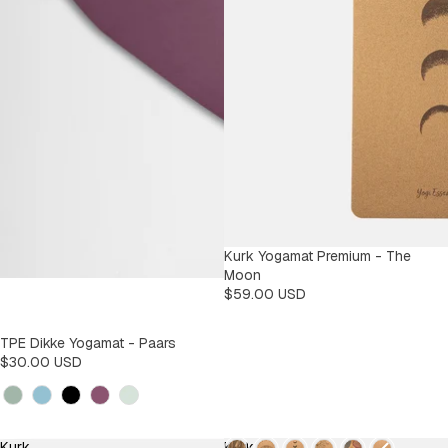
Kurk Yogamat Premium - The
Moon
$59.00 USD
TPE Dikke Yogamat - Paars
$30.00 USD
Kleur
Design
Kurk
Kurk