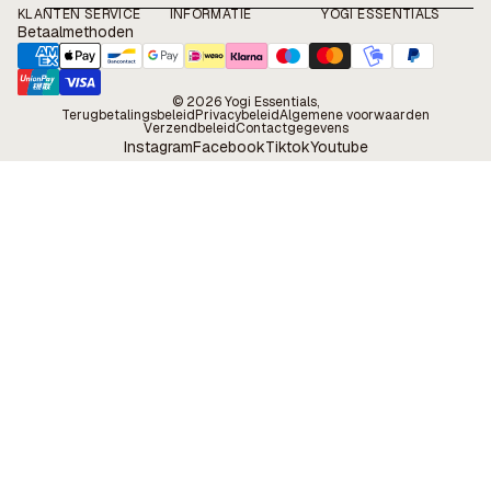
KLANTEN SERVICE
INFORMATIE
YOGI ESSENTIALS
Betaalmethoden
© 2026
Yogi Essentials
,
Terugbetalingsbeleid
Privacybeleid
Algemene voorwaarden
Verzendbeleid
Contactgegevens
Instagram
Facebook
Tiktok
Youtube