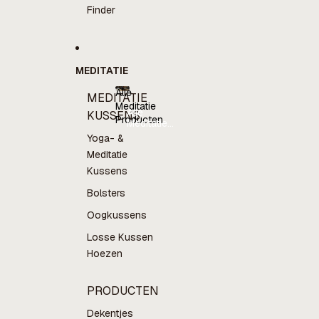
Finder
MEDITATIE
Alle
MEDITATIE
Meditatie
Alle
KUSSENS
Producten
Meditatie
Producten
Yoga- &
Meditatie
Kussens
Bolsters
Oogkussens
Losse Kussen
Hoezen
PRODUCTEN
Dekentjes