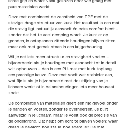
lichte grip en wordt vaak gekozen door wie graag met
pure materialen werkt.
Deze mat combineert de zachtheid van TPE met de
stevige, droge structuur van kurk. Het resultaat is een mat
die stevig ligt, natuurlijk aanvoelt én extra comfort biedt –
zonder dat het te veel demping wordt. Je kunt er op
gronden, in ontspannen zittende houdingen blijven zitten,
maar ook met gemak staan in een krijgerhouding.
Wil je net iets meer structuur en stevigheid voelen –
bijvoorbeeld als je houdingen met aandacht tot in detail
wilt opbouwen – dan is een PU-mat met kurk toplaag
een prachtige keuze. Deze mat voelt wat stabieler aan,
wat fijn is als je bijvoorbeeld met de uitlijning van je
lichaam werkt of in balanshoudingen iets meer houvast
zoekt.
De combinatie van materialen geeft een rijk gevoel onder
je handen en voeten, zonder te overheersen. Je blijft
aanwezig in je lichaam, maar je voelt ook de precisie van
de ondergrond. Dat helpt om echt te blijven voelen: waar
draag je gewicht, hoe sta je, hoe adem je? De mat