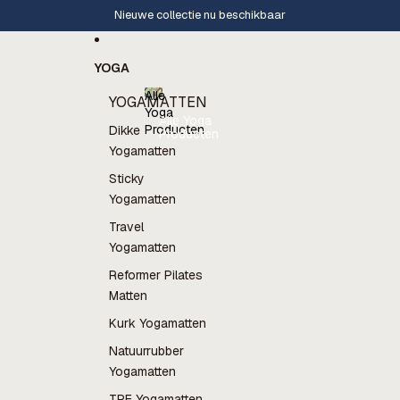
Ga direct naar de content
Nieuwe collectie nu beschikbaar
YOGA
Alle
YOGAMATTEN
Yoga
Alle Yoga
Producten
Dikke
Producten
Yogamatten
Sticky
Yogamatten
Travel
Yogamatten
Reformer Pilates
Matten
Kurk Yogamatten
Natuurrubber
Yogamatten
TPE Yogamatten