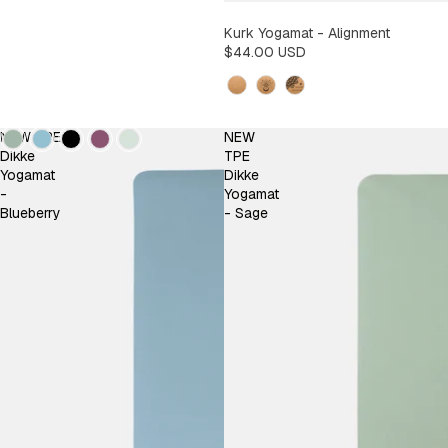
Kurk Yogamat - Alignment
$44.00 USD
Design
Kleur
NEW TPE
NEW
Dikke
TPE
Yogamat
Dikke
-
Yogamat
Blueberry
- Sage