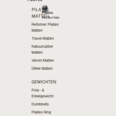
Alle
PILATES
Pilates
Alle
MATTEN
Producten
Pilates
Producten
Reformer Pilates
Matten
Travel Matten
Natuurrubber
Matten
Velvet Matten
Dikke Matten
GEWICHTEN
Pols- &
Enkelgewicht
Dumbbells
Pilates Ring