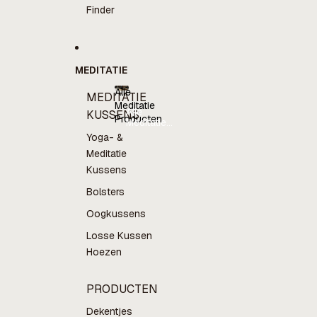
Finder
MEDITATIE
Alle
MEDITATIE
Meditatie
Alle
KUSSENS
Producten
Meditatie
Producten
Yoga- &
Meditatie
Kussens
Bolsters
Oogkussens
Losse Kussen
Hoezen
PRODUCTEN
Dekentjes