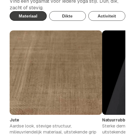
Vind een yogamat voor iedere yoga stijl. Dun, dik,
zacht of stevig.
Materiaal
Dikte
Activiteit
Jute
Natuurrubber
Aardse look, stevige structuur,
Sterke demping, 
milieuvriendelijk materiaal, uitstekende grip
uitstekende grip