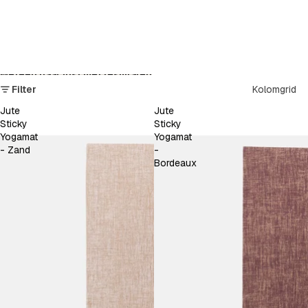
Meteen naar lijst met resultaten
Filter
Kolomgrid
Jute
Jute
Sticky
Sticky
Yogamat
Yogamat
- Zand
-
Bordeaux