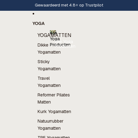
Ga direct naar de content
Gewaardeerd met 4.8⭐️ op Trustpilot
YOGA
Alle
YOGAMATTEN
Yoga
Alle Yoga
Producten
Dikke
Producten
Yogamatten
Sticky
Yogamatten
Travel
Yogamatten
Reformer Pilates
Matten
Kurk Yogamatten
Natuurrubber
Yogamatten
TPE Yogamatten