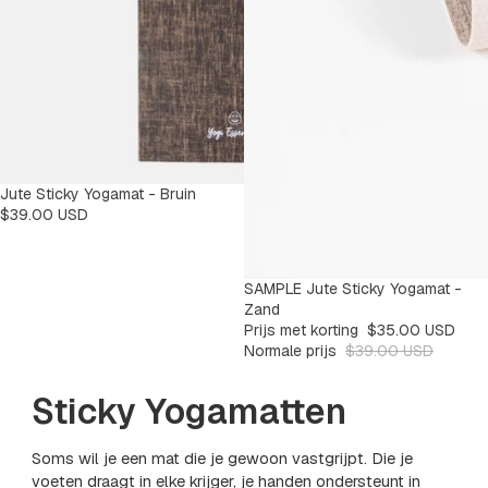
Jute Sticky Yogamat - Bruin
$39.00 USD
SALE
SAMPLE Jute Sticky Yogamat -
-10%
Zand
Prijs met korting
$35.00 USD
Normale prijs
$39.00 USD
Kleur
Sticky Yogamatten
Soms wil je een mat die je gewoon vastgrijpt. Die je
voeten draagt in elke krijger, je handen ondersteunt in