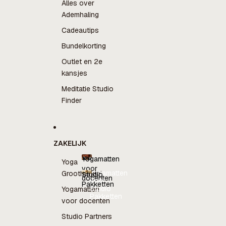
Alles over
Ademhaling
Cadeautips
Bundelkorting
Outlet en 2e
kansjes
Meditatie Studio
Finder
ZAKELIJK
Yogamatten
Yoga
voor
Yogamatten
Groothandel
Studio
docenten
voor
Pakketten
docenten
Studio
Yogamatten
Pakketten
voor docenten
Studio Partners