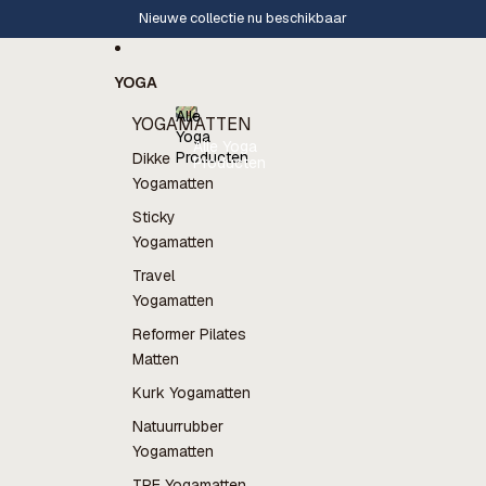
Ga direct naar de content
Nieuwe collectie nu beschikbaar
YOGA
Alle
YOGAMATTEN
Yoga
Alle Yoga
Producten
Dikke
Producten
Yogamatten
Sticky
Yogamatten
Travel
Yogamatten
Reformer Pilates
Matten
Kurk Yogamatten
Natuurrubber
Yogamatten
TPE Yogamatten