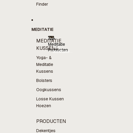
Finder
MEDITATIE
Alle
MEDITATIE
Meditatie
Alle
KUSSENS
Producten
Meditatie
Producten
Yoga- &
Meditatie
Kussens
Bolsters
Oogkussens
Losse Kussen
Hoezen
PRODUCTEN
Dekentjes