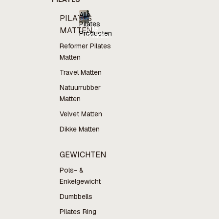
Alle
PILATES
Pilates
Alle
MATTEN
Producten
Pilates
Producten
Reformer Pilates
Matten
Travel Matten
Natuurrubber
Matten
Velvet Matten
Dikke Matten
GEWICHTEN
Pols- &
Enkelgewicht
Dumbbells
Pilates Ring