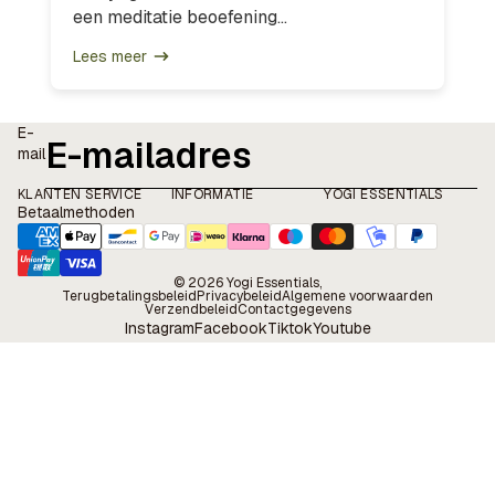
een meditatie beoefening...
Lees meer
E-
mail
KLANTEN SERVICE
INFORMATIE
YOGI ESSENTIALS
Betaalmethoden
© 2026
Yogi Essentials
,
Terugbetalingsbeleid
Privacybeleid
Algemene voorwaarden
Verzendbeleid
Contactgegevens
Instagram
Facebook
Tiktok
Youtube