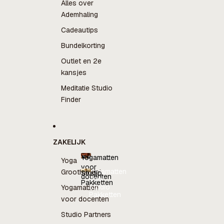
Alles over
Ademhaling
Cadeautips
Bundelkorting
Outlet en 2e
kansjes
Meditatie Studio
Finder
ZAKELIJK
Yogamatten
Yoga
voor
Yogamatten
Groothandel
Studio
docenten
voor
Pakketten
docenten
Studio
Yogamatten
Pakketten
voor docenten
Studio Partners