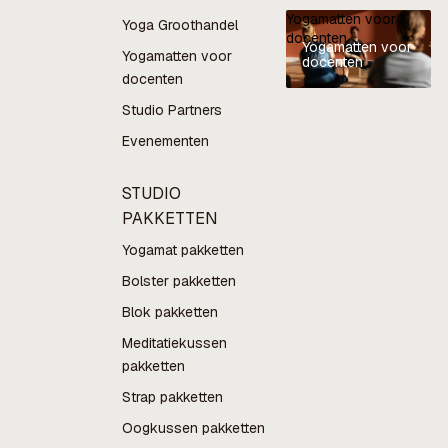
Yogamatten voor
Yoga Groothandel
docenten
Yogamatten voor
Yogamatten voor
docenten
docenten
Studio Partners
Evenementen
STUDIO
PAKKETTEN
Yogamat pakketten
Bolster pakketten
Blok pakketten
Meditatiekussen
pakketten
Strap pakketten
Oogkussen pakketten