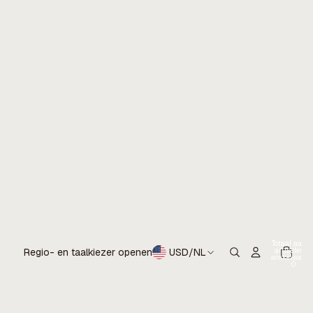
Totaal aanta
artikelen in
Regio- en taalkiezer openen
USD
/
NL
winkelwagen
0