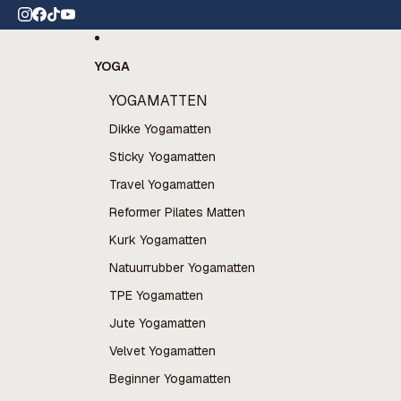
Ga direct naar de content
rzending vanaf €60
YOGA
YOGAMATTEN
Dikke Yogamatten
Sticky Yogamatten
Travel Yogamatten
Reformer Pilates Matten
Kurk Yogamatten
Natuurrubber Yogamatten
TPE Yogamatten
Jute Yogamatten
Velvet Yogamatten
Beginner Yogamatten