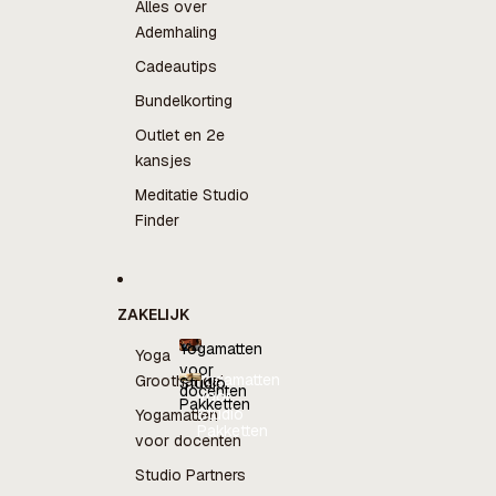
Alles over
Ademhaling
Cadeautips
Bundelkorting
Outlet en 2e
kansjes
Meditatie Studio
Finder
ZAKELIJK
Yogamatten
Yoga
voor
Yogamatten
Groothandel
Studio
docenten
voor
Pakketten
docenten
Studio
Yogamatten
Pakketten
voor docenten
Studio Partners