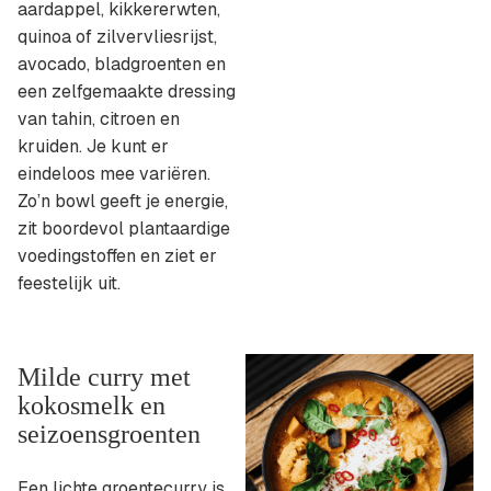
aardappel, kikkererwten,
quinoa of zilvervliesrijst,
avocado, bladgroenten en
een zelfgemaakte dressing
van tahin, citroen en
kruiden. Je kunt er
eindeloos mee variëren.
Zo’n bowl geeft je energie,
zit boordevol plantaardige
voedingstoffen en ziet er
feestelijk uit.
Milde curry met
kokosmelk en
seizoensgroenten
Een lichte groentecurry is