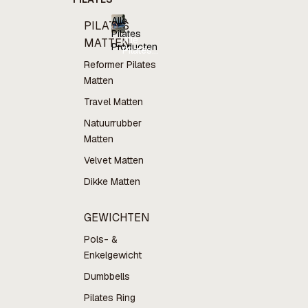
Alle
PILATES
Pilates
Alle
MATTEN
Producten
Pilates
Producten
Reformer Pilates
Matten
Travel Matten
Natuurrubber
Matten
Velvet Matten
Dikke Matten
GEWICHTEN
Pols- &
Enkelgewicht
Dumbbells
Pilates Ring