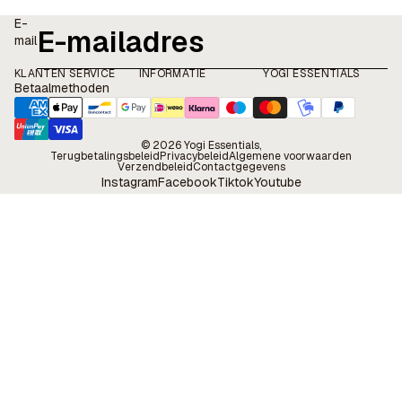
E-
mail
KLANTEN SERVICE
INFORMATIE
YOGI ESSENTIALS
Betaalmethoden
© 2026
Yogi Essentials
,
Terugbetalingsbeleid
Privacybeleid
Algemene voorwaarden
Verzendbeleid
Contactgegevens
Instagram
Facebook
Tiktok
Youtube