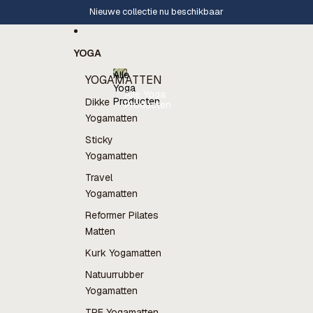
Ga direct naar de content
Nieuwe collectie nu beschikbaar
YOGA
Alle
YOGAMATTEN
Yoga
Alle Yoga
Producten
Dikke
Producten
Yogamatten
Sticky
Yogamatten
Travel
Yogamatten
Reformer Pilates
Matten
Kurk Yogamatten
Natuurrubber
Yogamatten
TPE Yogamatten