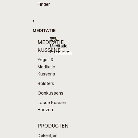
Finder
MEDITATIE
Alle
MEDITATIE
Meditatie
Alle
KUSSENS
Producten
Meditatie
Producten
Yoga- &
Meditatie
Kussens
Bolsters
Oogkussens
Losse Kussen
Hoezen
PRODUCTEN
Dekentjes