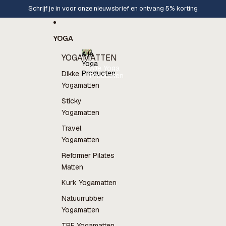
Ga direct naar de content
Schrijf je in voor onze nieuwsbrief en ontvang 5% korting
YOGA
Alle
YOGAMATTEN
Yoga
Alle Yoga
Producten
Dikke
Producten
Yogamatten
Sticky
Yogamatten
Travel
Yogamatten
Reformer Pilates
Matten
Kurk Yogamatten
Natuurrubber
Yogamatten
TPE Yogamatten