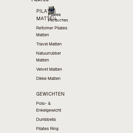
Alle
PILATES
Pilates
Alle
MATTEN
Producten
Pilates
Producten
Reformer Pilates
Matten
Travel Matten
Natuurrubber
Matten
Velvet Matten
Dikke Matten
GEWICHTEN
Pols- &
Enkelgewicht
Dumbbells
Pilates Ring