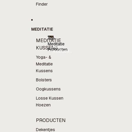
Finder
MEDITATIE
Alle
MEDITATIE
Meditatie
Alle
KUSSENS
Producten
Meditatie
Producten
Yoga- &
Meditatie
Kussens
Bolsters
Oogkussens
Losse Kussen
Hoezen
PRODUCTEN
Dekentjes