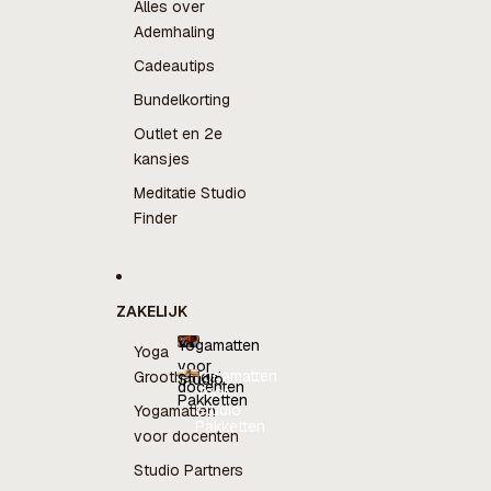
Alles over
Ademhaling
Cadeautips
Bundelkorting
Outlet en 2e
kansjes
Meditatie Studio
Finder
ZAKELIJK
Yogamatten
Yoga
voor
Yogamatten
Groothandel
Studio
docenten
voor
Pakketten
docenten
Studio
Yogamatten
Pakketten
voor docenten
Studio Partners