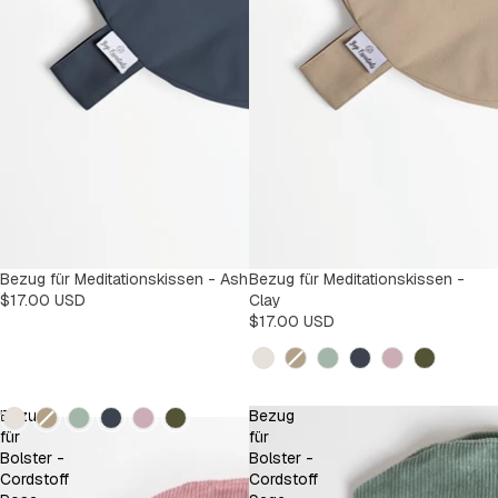
Bezug für Meditationskissen - Ash
AUSVERKAUFT
Bezug für Meditationskissen -
$17.00 USD
Clay
$17.00 USD
Kleur
Kleur
Bezug
Bezug
für
für
Bolster -
Bolster -
Cordstoff
Cordstoff