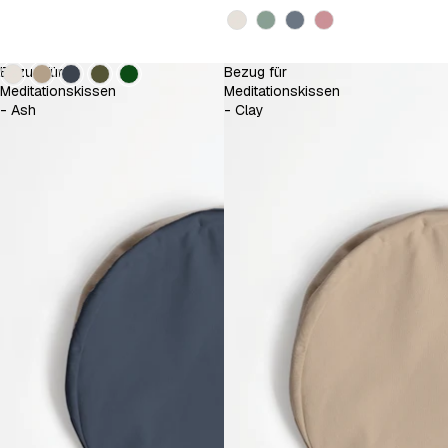
Kleur
Kleur
Bezug für
Bezug für
Meditationskissen
Meditationskissen
- Ash
- Clay