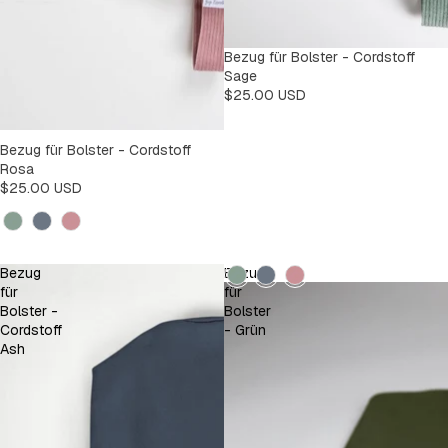
Bezug für Bolster - Cordstoff
Sage
$25.00 USD
Bezug für Bolster - Cordstoff
Rosa
$25.00 USD
Kleur
Kleur
Bezug
Bezug
für
für
Bolster -
Bolster
Cordstoff
- Grün
Ash