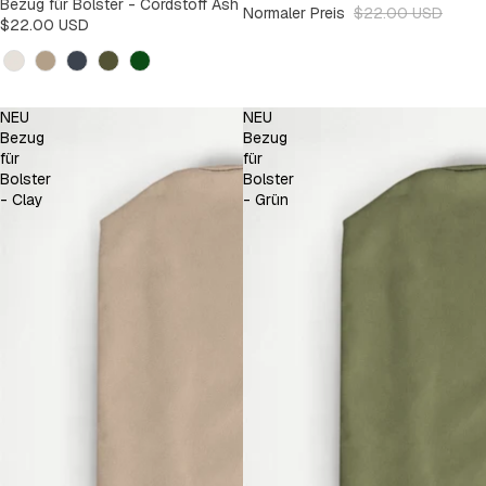
Bezug für Bolster - Cordstoff Ash
Normaler Preis
$22.00 USD
$22.00 USD
Kleur
NEU
NEU
Bezug
Bezug
für
für
Bolster
Bolster
- Clay
- Grün