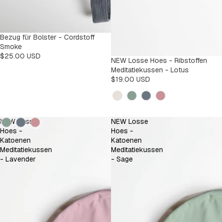
Bezug für Bolster - Cordstoff
Smoke
$25.00 USD
NEW Losse Hoes - Ribstoffen
Meditatiekussen - Lotus
$19.00 USD
Kleur
Kleur
NEW Losse
NEW Losse
Hoes -
Hoes -
Katoenen
Katoenen
Meditatiekussen
Meditatiekussen
- Lavender
- Sage