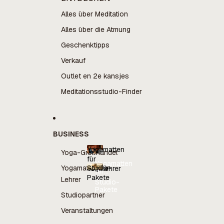
Alles über Meditation
Alles über die Atmung
Geschenktipps
Verkauf
Outlet en 2e kansjes
Meditationsstudio-Finder
BUSINESS
Yogamatten
Yoga-Großhandel
für
Yogamatten
Yogamatten für
Studio-
Yogalehrer
für
Pakete
Yogalehrer
Lehrer
Studio-
Pakete
Studiopartner
Veranstaltungen