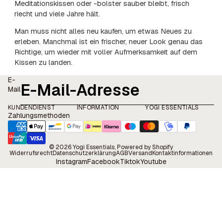
Meditationskissen oder -bolster sauber bleibt, frisch
riecht und viele Jahre hält.
Man muss nicht alles neu kaufen, um etwas Neues zu
erleben. Manchmal ist ein frischer, neuer Look genau das
Richtige, um wieder mit voller Aufmerksamkeit auf dem
Kissen zu landen.
E-
Mail
KUNDENDIENST
INFORMATION
YOGI ESSENTIALS
Zahlungsmethoden
© 2026
Yogi Essentials
, Powered by Shopify
Widerrufsrecht
Datenschutzerklärung
AGB
Versand
Kontaktinformationen
Instagram
Facebook
Tiktok
Youtube