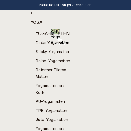
Direkt zum Inhalt
Bewertung 4,8⭐️ auf Trustpilot
YOGA
Alle
YOGA-MATTEN
Yoga-
Alle
Produkte
Dicke Yogamatten
Yoga-
Produkte
Sticky Yogamatten
Reise-Yogamatten
Reformer Pilates
Matten
Yogamatten aus
Kork
PU-Yogamatten
TPE-Yogamatten
Jute-Yogamatten
Yogamatten aus