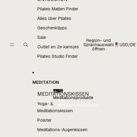
Pilates Matten Finder
Alles über Pilates
Geschenktipps
Sale
Region- und
Sprachauswahl
USD
/
DE
Outlet en 2e kansjes
öffnen
Pilates Studio Finder
MEDITATION
Alle
MEDITATIONSKISSEN
Meditationsprodukte
Alle
Yoga- &
Meditationsprodukte
Meditationskissen
Polster
Meditations-Augenkissen