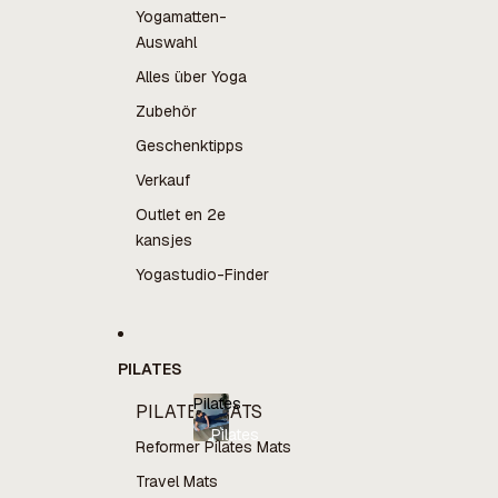
Yogamatten-
Auswahl
Alles über Yoga
Zubehör
Geschenktipps
Verkauf
Outlet en 2e
kansjes
Yogastudio-Finder
PILATES
Pilates
PILATES MATS
Pilates
Reformer Pilates Mats
Travel Mats