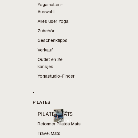
Yogamatten-
Auswahl
Alles über Yoga
Zubehör
Geschenktipps
Verkauf
Outlet en 2e
kansjes
Yogastudio-Finder
PILATES
Pilates
PILATES MATS
Pilates
Reformer Pilates Mats
Travel Mats