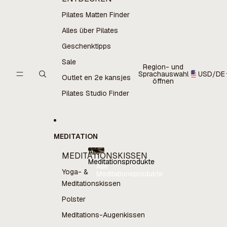
Pilates Matten Finder
Alles über Pilates
Geschenktipps
Sale
Region- und
Sprachauswahl
USD
/
DE
Outlet en 2e kansjes
öffnen
Pilates Studio Finder
MEDITATION
Alle
MEDITATIONSKISSEN
Meditationsprodukte
Alle
Yoga- &
Meditationsprodukte
Meditationskissen
Polster
Meditations-Augenkissen