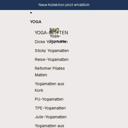
Direkt zum Inhalt
Neue Kollektion jetzt erhältlich
YOGA
Alle
YOGA-MATTEN
Yoga-
Alle
Produkte
Dicke Yogamatten
Yoga-
Produkte
Sticky Yogamatten
Reise-Yogamatten
Reformer Pilates
Matten
Yogamatten aus
Kork
PU-Yogamatten
TPE-Yogamatten
Jute-Yogamatten
Yogamatten aus