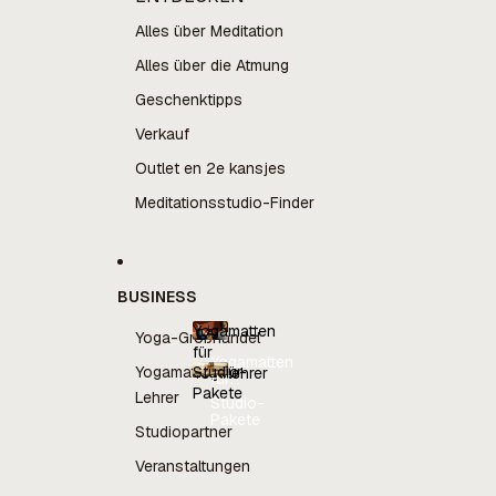
Alles über Meditation
Alles über die Atmung
Geschenktipps
Verkauf
Outlet en 2e kansjes
Meditationsstudio-Finder
BUSINESS
Yogamatten
Yoga-Großhandel
für
Yogamatten
Yogamatten für
Studio-
Yogalehrer
für
Pakete
Yogalehrer
Lehrer
Studio-
Pakete
Studiopartner
Veranstaltungen