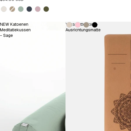
Kleur
Kleur
NEW Katoenen
Yogamatte Kork -
Meditatiekussen
Ausrichtungsmatte
- Sage