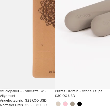
SALE
Studiopaket - Korkmatte 6x -
Pilates Hanteln - Stone Taupe
-9%
Alignment
$30.00 USD
Angebotspreis
$237.00 USD
Kleur
Normaler Preis
$263.00 USD