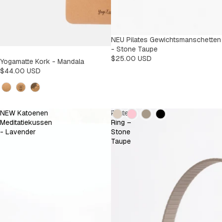
NEU Pilates Gewichtsmanschetten
- Stone Taupe
$25.00 USD
Yogamatte Kork - Mandala
$44.00 USD
Design
Kleur
NEW Katoenen
Pilates
Meditatiekussen
Ring –
- Lavender
Stone
Taupe