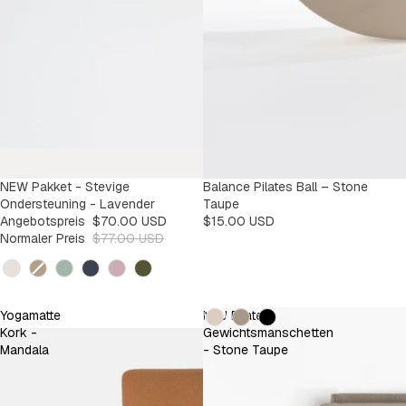
SALE
NEW Pakket - Stevige
Balance Pilates Ball – Stone
-9%
Ondersteuning - Lavender
Taupe
Angebotspreis
$70.00 USD
$15.00 USD
Normaler Preis
$77.00 USD
Kleur
Kleur
Yogamatte
NEU Pilates
Kork -
Gewichtsmanschetten
Mandala
- Stone Taupe