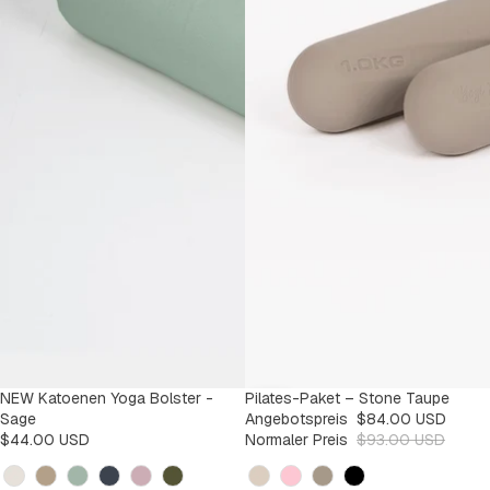
NEW Katoenen Yoga Bolster -
SALE
Pilates-Paket – Stone Taupe
-9%
Sage
Angebotspreis
$84.00 USD
$44.00 USD
Normaler Preis
$93.00 USD
Kleur
Kleur