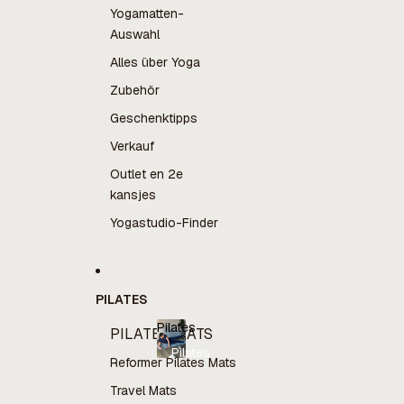
Yogamatten-
Auswahl
Alles über Yoga
Zubehör
Geschenktipps
Verkauf
Outlet en 2e
kansjes
Yogastudio-Finder
PILATES
Pilates
PILATES MATS
Pilates
Reformer Pilates Mats
Travel Mats