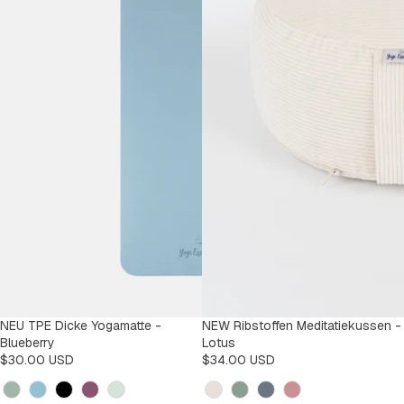
NEU TPE Dicke Yogamatte -
NEW Ribstoffen Meditatiekussen -
Blueberry
Lotus
$30.00 USD
$34.00 USD
Kleur
Kleur