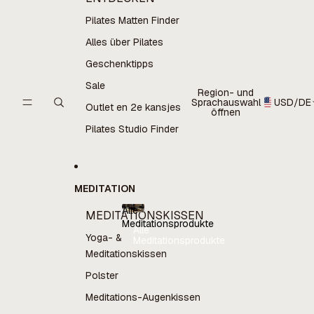
Pilates Matten Finder
Alles über Pilates
Geschenktipps
Sale
Region- und
Sprachauswahl
USD
/
DE
Outlet en 2e kansjes
öffnen
Pilates Studio Finder
MEDITATION
Alle
MEDITATIONSKISSEN
Meditationsprodukte
Alle
Yoga- &
Meditationsprodukte
Meditationskissen
Polster
Meditations-Augenkissen