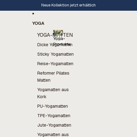
Direkt zum Inhalt
Neue Kollektion jetzt erhältlich
YOGA
Alle
YOGA-MATTEN
Yoga-
Alle
Produkte
Dicke Yogamatten
Yoga-
Produkte
Sticky Yogamatten
Reise-Yogamatten
Reformer Pilates
Matten
Yogamatten aus
Kork
PU-Yogamatten
TPE-Yogamatten
Jute-Yogamatten
Yogamatten aus