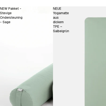
NEW Pakket -
NEUE
Stevige
Yogamatte
Ondersteuning
aus
- Sage
dickem
TPE –
Salbeigrün