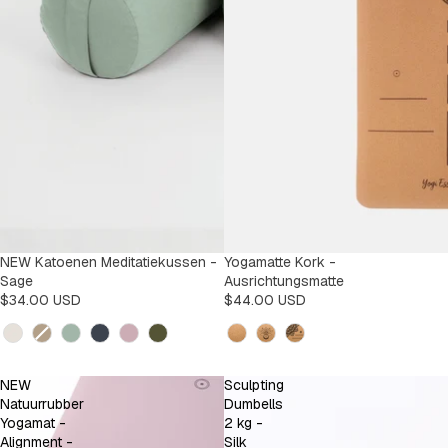
NEW Katoenen Meditatiekussen -
Yogamatte Kork -
Sage
Ausrichtungsmatte
$34.00 USD
$44.00 USD
Kleur
Design
NEW
Sculpting
Natuurrubber
Dumbells
Yogamat -
2 kg -
Alignment -
Silk