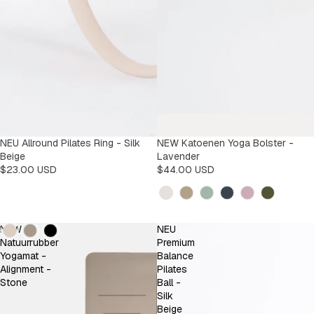
NEU Allround Pilates Ring - Silk
NEW Katoenen Yoga Bolster -
Beige
Lavender
$23.00 USD
$44.00 USD
Kleur
Kleur
NEW
NEU
Natuurrubber
Premium
Yogamat -
Balance
Alignment -
Pilates
Stone
Ball -
Silk
Beige