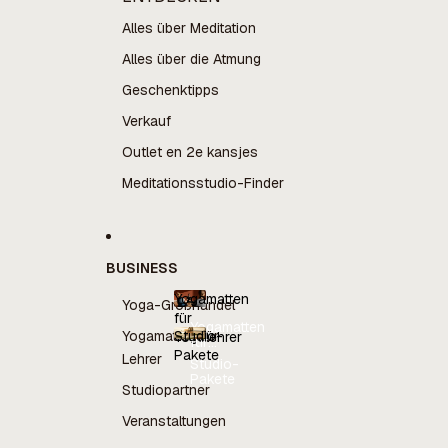
Alles über Meditation
Alles über die Atmung
Geschenktipps
Verkauf
Outlet en 2e kansjes
Meditationsstudio-Finder
BUSINESS
Yogamatten
Yoga-Großhandel
für
Yogamatten
Yogamatten für
Studio-
Yogalehrer
für
Pakete
Yogalehrer
Lehrer
Studio-
Pakete
Studiopartner
Veranstaltungen