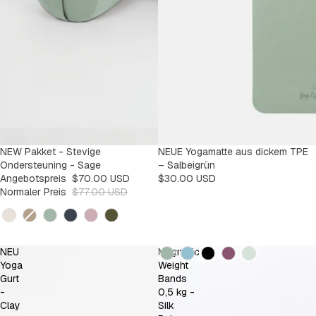
SALE
NEW Pakket - Stevige
NEUE Yogamatte aus dickem TPE
-9%
Ondersteuning - Sage
– Salbeigrün
Angebotspreis
$70.00 USD
$30.00 USD
Normaler Preis
$77.00 USD
Kleur
Kleur
NEU
Magnetic
Yoga
Weight
Gurt
Bands
-
0,5 kg -
Clay
Silk