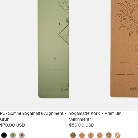
PU-Gummi Yogamatte Alignment -
Yogamatte Kork - Premium
Grün
"Alignment"
$78.00 USD
$59.00 USD
Kleur
Design