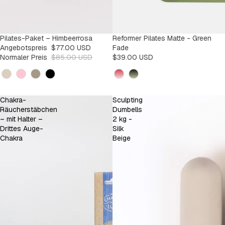
SALE
Pilates-Paket – Himbeerrosa
Reformer Pilates Matte - Green
-9%
Angebotspreis
$77.00 USD
Fade
Normaler Preis
$85.00 USD
$39.00 USD
Kleur
Kleur
Chakra-
Sculpting
Räucherstäbchen
Dumbells
– mit Halter –
2 kg -
Drittes Auge-
Silk
Chakra
Beige