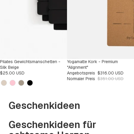
Pilates Gewichtsmanschetten -
SALE
Yogamatte Kork - Premium
-9%
Silk Beige
"Alignment"
$25.00 USD
Angebotspreis
$316.00 USD
Normaler Preis
$351.00 USD
Kleur
Geschenkideen
Geschenkideen für