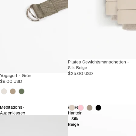
Pilates Gewichtsmanschetten -
Silk Beige
$25.00 USD
Yogagurt - Grün
$8.00 USD
Kleur
Kleur
Meditations-
Pilates
Augenkissen
Hanteln
- Silk
Beige