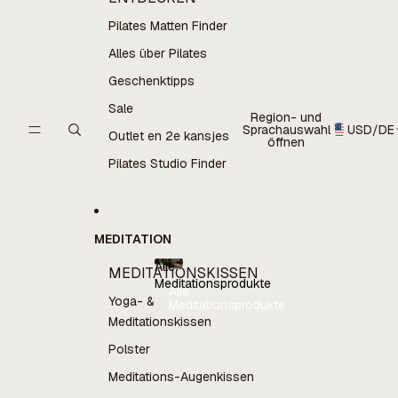
Pilates Matten Finder
Alles über Pilates
Geschenktipps
Sale
Region- und
Sprachauswahl
USD
/
DE
Outlet en 2e kansjes
öffnen
Pilates Studio Finder
MEDITATION
Alle
MEDITATIONSKISSEN
Meditationsprodukte
Alle
Yoga- &
Meditationsprodukte
Meditationskissen
Polster
Meditations-Augenkissen