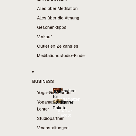
Alles über Meditation
Alles über die Atmung
Geschenktipps
Verkauf
Outlet en 2e kansjes
Meditationsstudio-Finder
BUSINESS
Yogamatten
Yoga-Großhandel
für
Yogamatten
Yogamatten für
Studio-
Yogalehrer
für
Pakete
Yogalehrer
Lehrer
Studio-
Pakete
Studiopartner
Veranstaltungen