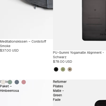
Meditationskissen – Cordstoff
Smoke
$37.00 USD
PU-Gummi Yogamatte Alignment -
Schwarz
$78.00 USD
Kleur
Kleur
Pilates-
Reformer
Paket –
Pilates
Himbeerrosa
Matte -
Green
Fade