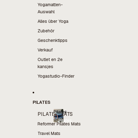
Yogamatten-
Auswahl
Alles über Yoga
Zubehör
Geschenktipps
Verkauf
Outlet en 2e
kansjes
Yogastudio-Finder
PILATES
Pilates
PILATES MATS
Pilates
Reformer Pilates Mats
Travel Mats