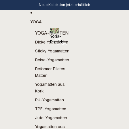
Direkt zum Inhalt
Bewertung 4,8⭐️ auf Trustpilot
YOGA
Alle
YOGA-MATTEN
Yoga-
Alle
Produkte
Dicke Yogamatten
Yoga-
Produkte
Sticky Yogamatten
Reise-Yogamatten
Reformer Pilates
Matten
Yogamatten aus
Kork
PU-Yogamatten
TPE-Yogamatten
Jute-Yogamatten
Yogamatten aus