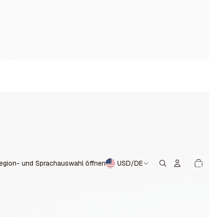
Artikel im
Warenkorb
egion- und Sprachauswahl öffnen
USD
/
DE
insgesamt:
0