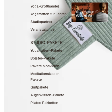
Yogamatten für
Yoga-Großhandel
Yogalehrer
Yogamatten für
Yogamatten für Lehrer
Yogalehrer
Studiopartner
Veranstaltungen
STUDIO-PAKETE
Yogamatten-Pakete
Bolster-Pakete
Pakete blockieren
Meditationskissen-
Pakete
Gurtpakete
Augenkissen-Pakete
Pilates Pakketten