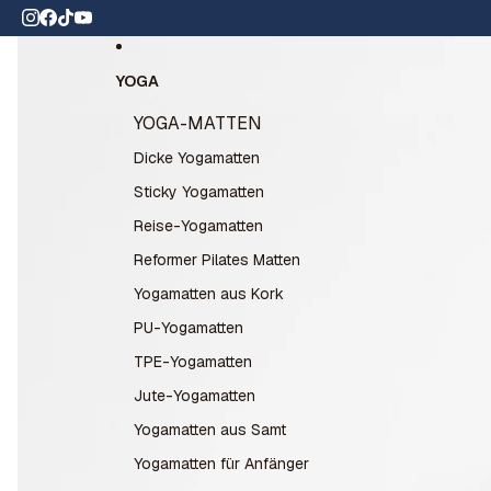
Direkt zum Inhalt
,8⭐️ auf Trustpilot
Zu Produktinformationen springen
YOGA
YOGA-MATTEN
Dicke Yogamatten
Sticky Yogamatten
Reise-Yogamatten
Reformer Pilates Matten
Yogamatten aus Kork
PU-Yogamatten
TPE-Yogamatten
Jute-Yogamatten
Yogamatten aus Samt
Yogamatten für Anfänger