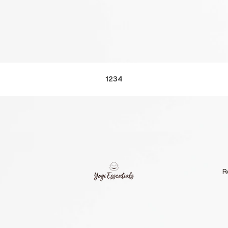
1
2
3
4
R