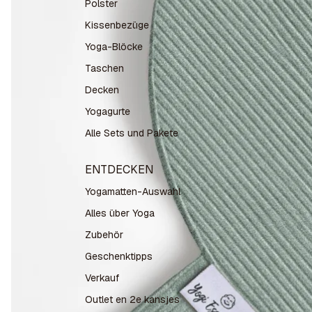
Polster
Kissenbezüge
Yoga-Blöcke
Taschen
Decken
Yogagurte
Alle Sets und Pakete
ENTDECKEN
Yogamatten-Auswahl
Alles über Yoga
Zubehör
Geschenktipps
Verkauf
Outlet en 2e kansjes