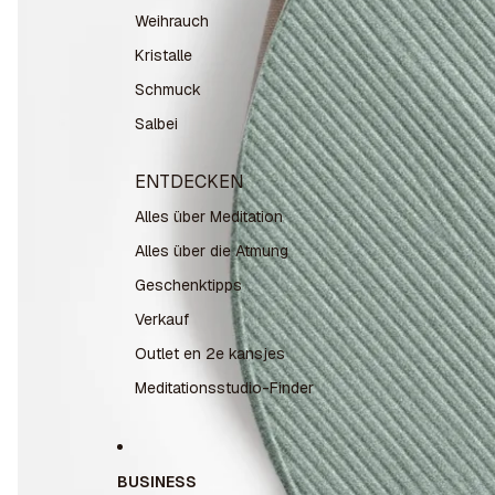
Weihrauch
Kristalle
Schmuck
Salbei
ENTDECKEN
Alles über Meditation
Alles über die Atmung
Geschenktipps
Verkauf
Outlet en 2e kansjes
Meditationsstudio-Finder
BUSINESS