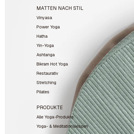
MATTEN NACH STIL
Vinyasa
Power Yoga
Hatha
Yin-Yoga
Ashtanga
Bikram Hot Yoga
Restaurativ
Stretching
Pilates
PRODUKTE
Alle Yoga-Produkte
Yoga- & Meditationskissen