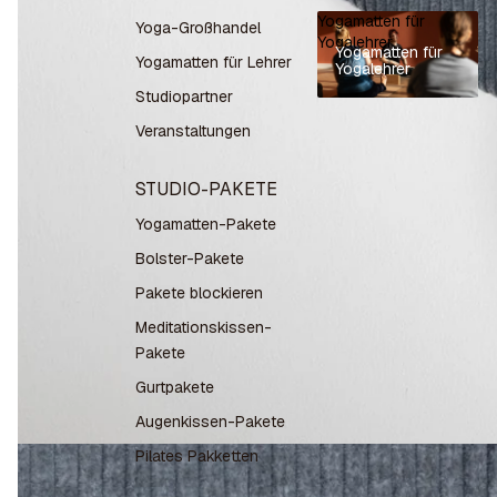
Yogamatten für
Yoga-Großhandel
Yogalehrer
Yogamatten für
Yogamatten für Lehrer
Yogalehrer
Studiopartner
Veranstaltungen
STUDIO-PAKETE
Yogamatten-Pakete
Bolster-Pakete
Pakete blockieren
Meditationskissen-
Pakete
Gurtpakete
Augenkissen-Pakete
Pilates Pakketten