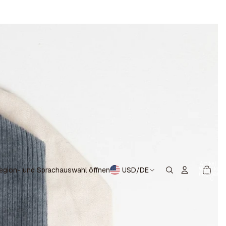
Artikel im
Warenkorb
egion- und Sprachauswahl öffnen
USD
/
DE
insgesamt:
0