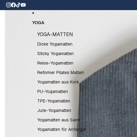
Direkt zum Inhalt
,8⭐️ auf Trustpilot
Zu Produktinformationen springen
YOGA
YOGA-MATTEN
Dicke Yogamatten
Sticky Yogamatten
Reise-Yogamatten
Reformer Pilates Matten
Yogamatten aus Kork
PU-Yogamatten
TPE-Yogamatten
Jute-Yogamatten
Yogamatten aus Samt
Yogamatten für Anfänger