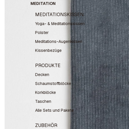
MEDITATION
MEDITATIONSKISSEN
Yoga- & Meditationskissen
Polster
Meditations-Augenkissen
Kissenbezüge
PRODUKTE
Decken
Schaumstoffblöcke
Korkblöcke
Taschen
Alle Sets und Pakete
ZUBEHÖR