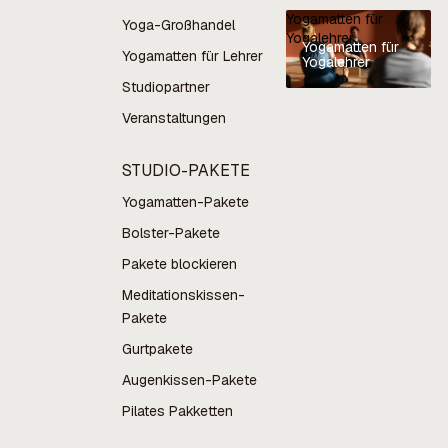
Yogamatten für
Yoga-Großhandel
Yogalehrer
Yogamatten für
Yogamatten für Lehrer
Yogalehrer
Studiopartner
Veranstaltungen
STUDIO-PAKETE
Yogamatten-Pakete
Bolster-Pakete
Pakete blockieren
Meditationskissen-
Pakete
Gurtpakete
Augenkissen-Pakete
Pilates Pakketten