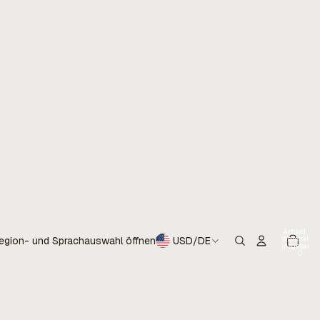
Artikel im
Warenkorb
egion- und Sprachauswahl öffnen
USD
/
DE
insgesamt:
0