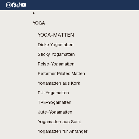
Direkt zum Inhalt
,8⭐️ auf Trustpilot
YOGA
YOGA-MATTEN
Dicke Yogamatten
Sticky Yogamatten
Reise-Yogamatten
Reformer Pilates Matten
Yogamatten aus Kork
PU-Yogamatten
TPE-Yogamatten
Jute-Yogamatten
Yogamatten aus Samt
Yogamatten für Anfänger