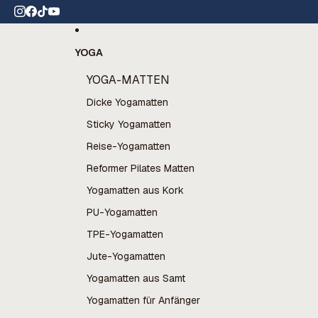
Direkt zum Inhalt
,8⭐️ auf Trustpilot
YOGA
YOGA-MATTEN
Dicke Yogamatten
Sticky Yogamatten
Reise-Yogamatten
Reformer Pilates Matten
Yogamatten aus Kork
PU-Yogamatten
TPE-Yogamatten
Jute-Yogamatten
Yogamatten aus Samt
Yogamatten für Anfänger