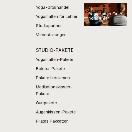
Yogamatten für
Yoga-Großhandel
Yogalehrer
Yogamatten für
Yogamatten für Lehrer
Yogalehrer
Studiopartner
Veranstaltungen
STUDIO-PAKETE
Yogamatten-Pakete
Bolster-Pakete
Pakete blockieren
Meditationskissen-
Pakete
Gurtpakete
Augenkissen-Pakete
Pilates Pakketten