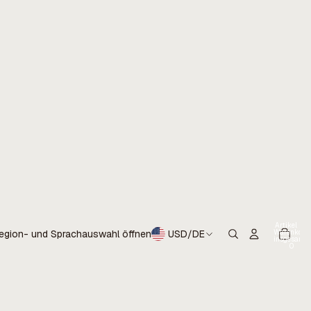
Artikel im
Warenkorb
egion- und Sprachauswahl öffnen
USD
/
DE
insgesamt:
0