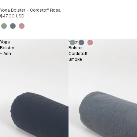
Yoga Bolster - Cordstoff Rosa
$47.00 USD
Kleur
Kleur
Yoga
Yoga
Bolster
Bolster -
- Ash
Cordstoff
Smoke