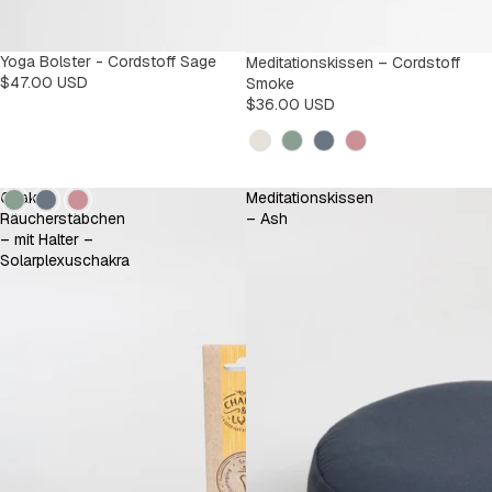
Yoga Bolster - Cordstoff Sage
Meditationskissen – Cordstoff
$47.00 USD
Smoke
$36.00 USD
Kleur
Kleur
Chakra-
Meditationskissen
Räucherstäbchen
– Ash
– mit Halter –
Solarplexuschakra