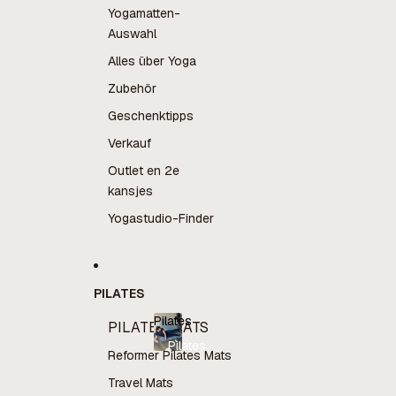
Yogamatten-
Auswahl
Alles über Yoga
Zubehör
Geschenktipps
Verkauf
Outlet en 2e
kansjes
Yogastudio-Finder
PILATES
Pilates
PILATES MATS
Pilates
Reformer Pilates Mats
Travel Mats