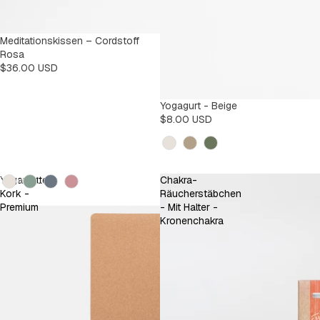
Meditationskissen – Cordstoff
Rosa
$36.00 USD
Yogagurt - Beige
$8.00 USD
Kleur
Kleur
Yogamatte
Chakra-
Kork -
Räucherstäbchen
Premium
- Mit Halter -
Kronenchakra