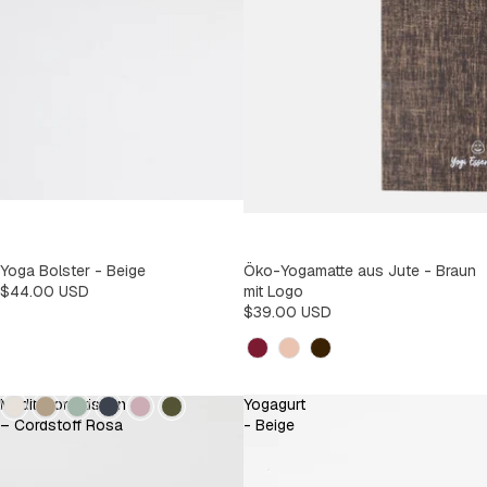
Yoga Bolster - Beige
Öko-Yogamatte aus Jute - Braun
$44.00 USD
mit Logo
$39.00 USD
Kleur
Kleur
Meditationskissen
Yogagurt
– Cordstoff Rosa
- Beige