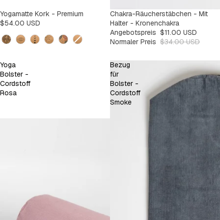
AUSVERKAUFT
Yogamatte Kork - Premium
SALE
Chakra-Räucherstäbchen - Mit
-67%
$54.00 USD
Halter - Kronenchakra
Angebotspreis
$11.00 USD
Design
Normaler Preis
$34.00 USD
Yoga
Bezug
Bolster -
für
Cordstoff
Bolster -
Rosa
Cordstoff
Smoke