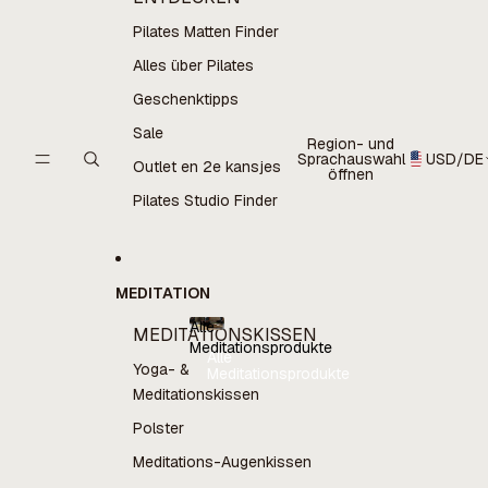
Pilates Matten Finder
Alles über Pilates
Geschenktipps
Sale
Region- und
Sprachauswahl
USD
/
DE
Outlet en 2e kansjes
öffnen
Pilates Studio Finder
MEDITATION
Alle
MEDITATIONSKISSEN
Meditationsprodukte
Alle
Yoga- &
Meditationsprodukte
Meditationskissen
Polster
Meditations-Augenkissen