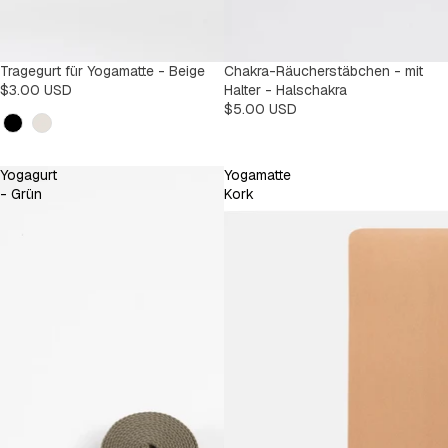
Tragegurt für Yogamatte - Beige
Chakra-Räucherstäbchen - mit
$3.00 USD
Halter - Halschakra
$5.00 USD
Kleur
Yogagurt
Yogamatte
- Grün
Kork