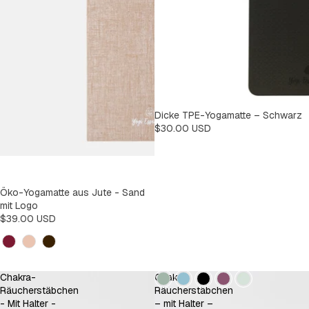
Dicke TPE-Yogamatte – Schwarz
$30.00 USD
Öko-Yogamatte aus Jute - Sand
mit Logo
$39.00 USD
Kleur
Kleur
Chakra-
Chakra-
Räucherstäbchen
Räucherstäbchen
- Mit Halter -
– mit Halter –