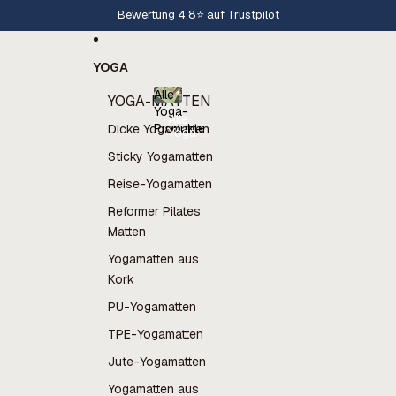
Direkt zum Inhalt
Bewertung 4,8⭐️ auf Trustpilot
YOGA
Alle
YOGA-MATTEN
Yoga-
Alle
Produkte
Dicke Yogamatten
Yoga-
Produkte
Sticky Yogamatten
Reise-Yogamatten
Reformer Pilates
Matten
Yogamatten aus
Kork
PU-Yogamatten
TPE-Yogamatten
Jute-Yogamatten
Yogamatten aus