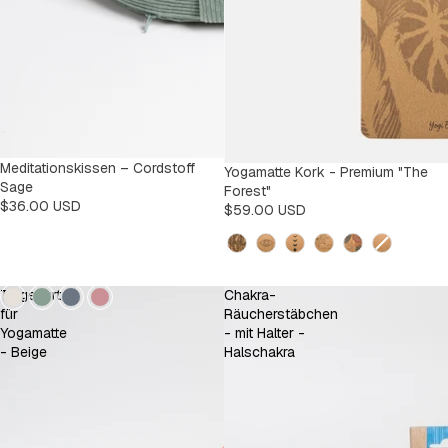
Meditationskissen – Cordstoff
Yogamatte Kork - Premium "The
Sage
Forest"
$36.00 USD
$59.00 USD
Design
Kleur
Tragegurt
Chakra-
für
Räucherstäbchen
Yogamatte
- mit Halter -
- Beige
Halschakra