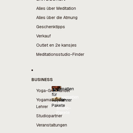
Alles über Meditation
Alles über die Atmung
Geschenktipps
Verkauf
Outlet en 2e kansjes
Meditationsstudio-Finder
BUSINESS
Yogamatten
Yoga-Großhandel
für
Yogamatten
Yogamatten für
Studio-
Yogalehrer
für
Pakete
Yogalehrer
Lehrer
Studio-
Pakete
Studiopartner
Veranstaltungen