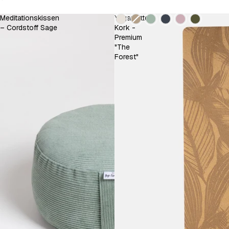
Kleur
Meditationskissen
Yogamatte
– Cordstoff Sage
Kork -
Premium
"The
Forest"