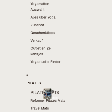
Yogamatten-
Auswahl
Alles über Yoga
Zubehör
Geschenktipps
Verkauf
Outlet en 2e
kansjes
Yogastudio-Finder
PILATES
Pilates
PILATES MATS
Pilates
Reformer Pilates Mats
Travel Mats