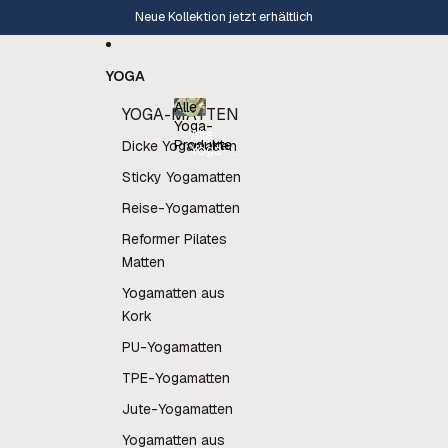
Direkt zum Inhalt
Bewertung 4,8⭐️ auf Trustpilot
YOGA
Alle
YOGA-MATTEN
Yoga-
Alle
Produkte
Dicke Yogamatten
Yoga-
Produkte
Sticky Yogamatten
Reise-Yogamatten
Reformer Pilates
Matten
Yogamatten aus
Kork
PU-Yogamatten
TPE-Yogamatten
Jute-Yogamatten
Yogamatten aus