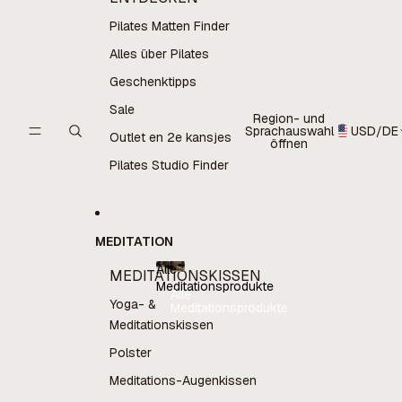
Pilates Matten Finder
Alles über Pilates
Geschenktipps
Sale
Region- und
Sprachauswahl
USD
/
DE
Outlet en 2e kansjes
öffnen
Pilates Studio Finder
MEDITATION
Alle
MEDITATIONSKISSEN
Meditationsprodukte
Alle
Yoga- &
Meditationsprodukte
Meditationskissen
Polster
Meditations-Augenkissen