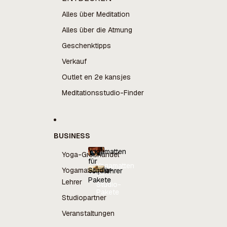
Alles über Meditation
Alles über die Atmung
Geschenktipps
Verkauf
Outlet en 2e kansjes
Meditationsstudio-Finder
BUSINESS
Yogamatten
Yoga-Großhandel
für
Yogamatten
Yogamatten für
Studio-
Yogalehrer
für
Pakete
Yogalehrer
Lehrer
Studio-
Pakete
Studiopartner
Veranstaltungen