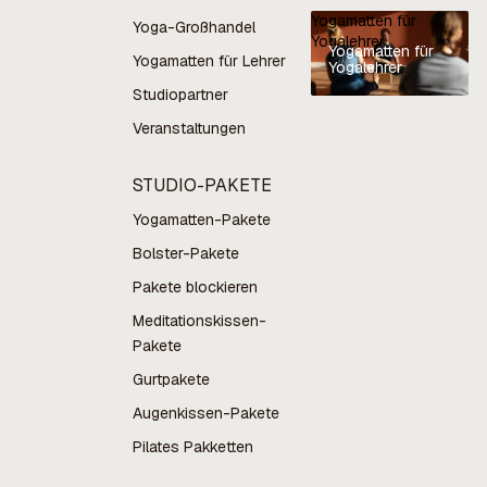
Yogamatten für
Yoga-Großhandel
Yogalehrer
Yogamatten für
Yogamatten für Lehrer
Yogalehrer
Studiopartner
Veranstaltungen
STUDIO-PAKETE
Yogamatten-Pakete
Bolster-Pakete
Pakete blockieren
Meditationskissen-
Pakete
Gurtpakete
Augenkissen-Pakete
Pilates Pakketten