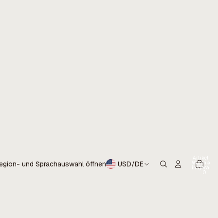
Artikel im
Warenkorb
egion- und Sprachauswahl öffnen
USD
/
DE
insgesamt:
0