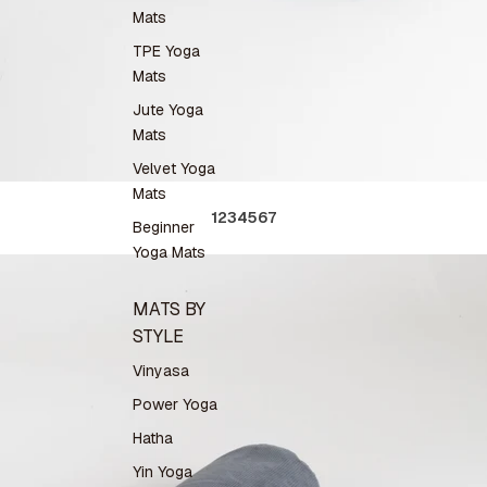
Mats
TPE Yoga
Mats
Jute Yoga
Mats
Velvet Yoga
Mats
1
2
3
4
5
6
7
Beginner
Yoga Mats
MATS BY
STYLE
Vinyasa
Power Yoga
Hatha
Yin Yoga