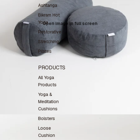
Ashtanga
Bikram Hot
Yoga
Open image in full screen
Restorative
Stretching
Pilates
PRODUCTS
All Yoga
Products
Yoga &
Meditation
Cushions
Bolsters
Loose
Cushion