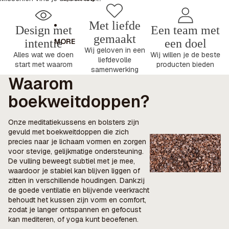
Met liefde
Design met
Een team met
gemaakt
MORE
intentie
een doel
Wij geloven in een
Alles wat we doen
Wij willen je de beste
liefdevolle
start met waarom
producten bieden
samenwerking
Waarom
boekweitdoppen?
Onze meditatiekussens en bolsters zijn
gevuld met boekweitdoppen die zich
precies naar je lichaam vormen en zorgen
voor stevige, gelijkmatige ondersteuning.
De vulling beweegt subtiel met je mee,
waardoor je stabiel kan blijven liggen of
zitten in verschillende houdingen. Dankzij
de goede ventilatie en blijvende veerkracht
behoudt het kussen zijn vorm en comfort,
zodat je langer ontspannen en gefocust
kan mediteren, of yoga kunt beoefenen.