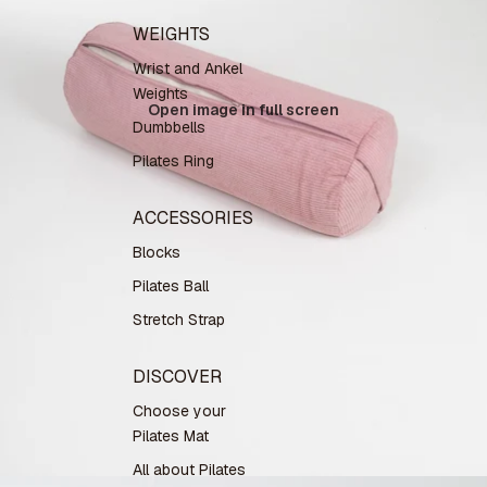
WEIGHTS
Wrist and Ankel
Weights
Open image in full screen
Dumbbells
Pilates Ring
ACCESSORIES
Blocks
Pilates Ball
Stretch Strap
DISCOVER
Choose your
Pilates Mat
All about Pilates