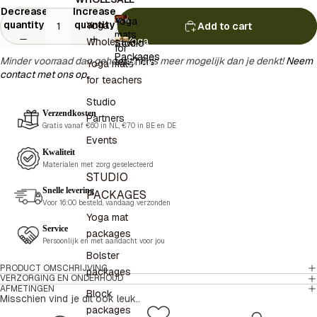
Decrease
Increase
Yoga
quantity
quantity
Yoga
Add to cart
mats
Yoga
Wholesale
Studio
for
mats for
Packages
Minder voorraad dan gehoopt? Er is meer mogelijk dan je denkt!
Neem
teachers
teachers
Studio
Yoga mats
Packages
contact met ons op.
for teachers
Studio
Verzendkosten
Partners
Gratis vanaf €60 in NL, €70 in BE en DE
Events
Kwaliteit
Materialen met zorg geselecteerd
STUDIO
Snelle levering
PACKAGES
Voor 16:00 besteld, vandaag verzonden
Yoga mat
Service
packages
Persoonlijk en met aandacht voor jou
Bolster
PRODUCT OMSCHRIJVING
packages
VERZORGING EN ONDERHOUD
AFMETINGEN
Block
Misschien vind je dit ook leuk..
packages