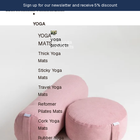
Skip to content
Sign up for our newsletter and receive 5% discount
Skip to product information
YOGA
All
YOGA
yoga
All yoga
MATS
products
products
Thick Yoga
Mats
Sticky Yoga
Mats
Travel Yoga
Mats
Reformer
Pilates Mats
Cork Yoga
Mats
Rubber Yoga