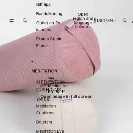
Gift tips
Bundelkorting
Open
region and
USD
/
EN
language
Outlet en 2e
selector
kansjes
Pilates Studio
Finder
MEDITATION
All
MEDITATION
Meditation
All
CUSHIONS
Products
Meditation
Open image in full screen
Products
Yoga &
Meditation
Cushions
Bolsters
Meditation Eye