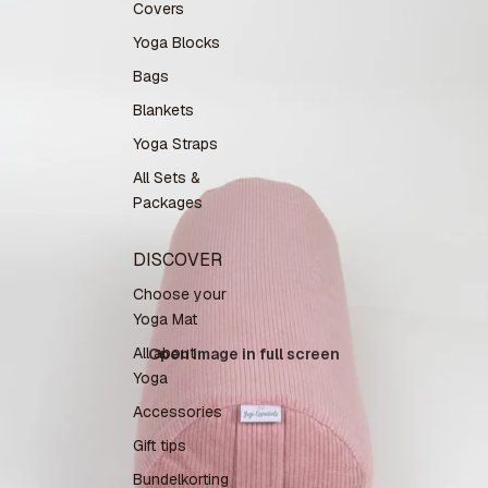
Covers
Yoga Blocks
Bags
Blankets
Yoga Straps
All Sets &
Packages
DISCOVER
Choose your
Yoga Mat
All about
Open image in full screen
Yoga
Accessories
Gift tips
Bundelkorting