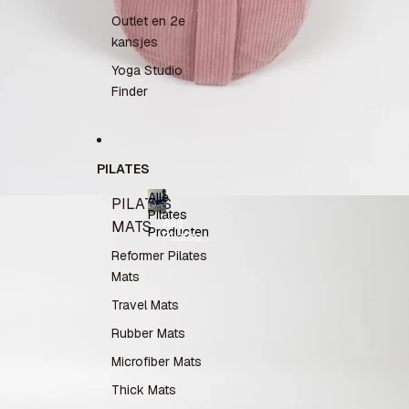
Outlet en 2e
kansjes
Yoga Studio
Finder
PILATES
Alle
PILATES
Pilates
Alle
MATS
Producten
Pilates
Producten
Reformer Pilates
Mats
Travel Mats
Rubber Mats
Microfiber Mats
Thick Mats