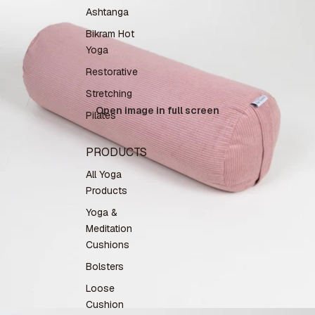
Ashtanga
Bikram Hot
Yoga
Restorative
Stretching
Open image in full screen
Pilates
PRODUCTS
All Yoga
Products
Yoga &
Meditation
Cushions
Bolsters
Loose
Cushion