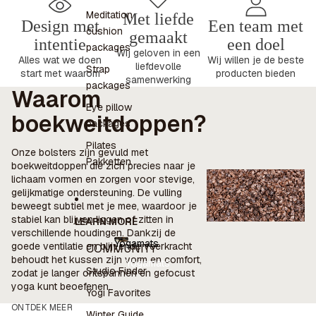
Meditation
Met liefde
Design met
Een team met
cushion
gemaakt
intentie
een doel
packages
Wij geloven in een
Alles wat we doen
Wij willen je de beste
liefdevolle
Strap
start met waarom
producten bieden
samenwerking
packages
Waarom
Eye pillow
boekweitdoppen?
packages
Pilates
Onze bolsters zijn gevuld met
Pakketten
boekweitdoppen die zich precies naar je
lichaam vormen en zorgen voor stevige,
gelijkmatige ondersteuning. De vulling
beweegt subtiel met je mee, waardoor je
stabiel kan blijven liggen of zitten in
LEARN MORE
verschillende houdingen. Dankzij de
Yogamats
goede ventilatie en blijvende veerkracht
COMMUNITY
behoudt het kussen zijn vorm en comfort,
Yogamats
Studio Finder
zodat je langer ontspannen en gefocust
yoga kunt beoefenen.
Yogi Favorites
ONTDEK MEER
Winter Guide