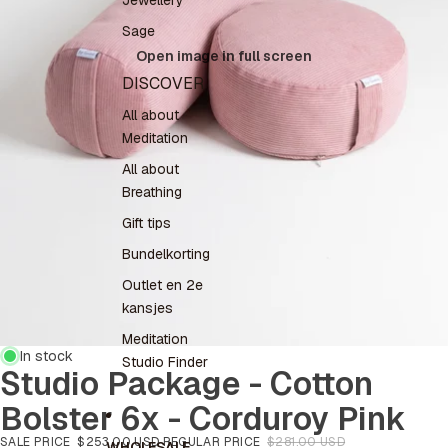
Jewellery
Sage
Open image in full screen
DISCOVER
All about
Meditation
All about
Breathing
Gift tips
Bundelkorting
Outlet en 2e
kansjes
Meditation
In stock
Studio Finder
Studio Package - Cotton
Bolster 6x - Corduroy Pink
SALE PRICE
$253.00 USD
REGULAR PRICE
$281.00 USD
WHOLESALE